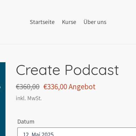
Startseite
Kurse
Über uns
Create Podcast
Normaler
€360,00
Sonderpreis
€336,00
Angebot
Preis
inkl. MwSt.
Datum