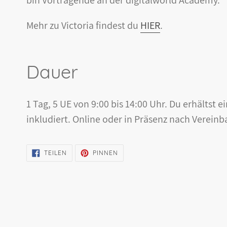
bin Vortragende an der digitalworld Academy.
Mehr zu Victoria findest du
HIER
.
Dauer
1 Tag, 5 UE von 9:00 bis 14:00 Uhr. Du erhältst e
inkludiert. Online oder in Präsenz nach Verein
AUF
AUF
TEILEN
PINNEN
FACEBOOK
PINTEREST
TEILEN
PINNEN