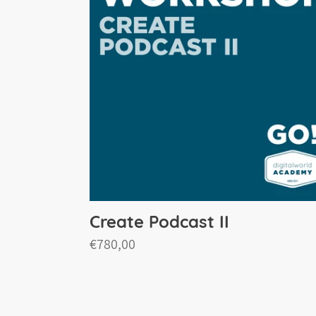
II
Create Podcast II
Normaler
€780,00
Preis