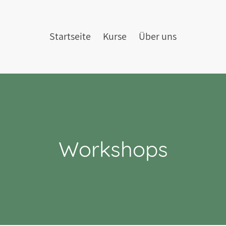
Startseite
Kurse
Über uns
S
Workshops
a
m
m